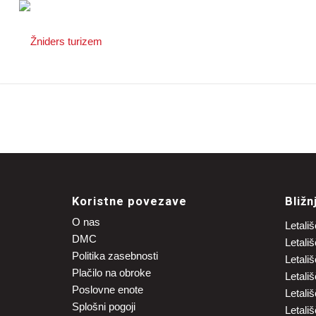
Koristne povezave
Bližn
O nas
Letališ
DMC
Letali
Politika zasebnosti
Letali
Plačilo na obroke
Letali
Poslovne enote
Letali
Splošni pogoji
Letali