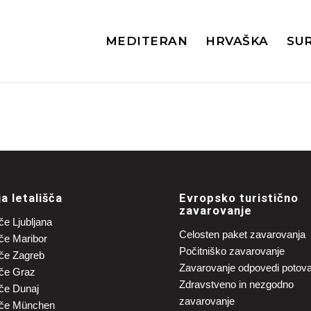
MEDITERAN
HRVAŠKA
SU
ja letališča
Evropsko turistično
zavarovanje
če Ljubljana
Celosten paket zavarovanja
šče Maribor
Počitniško zavarovanje
šče Zagreb
Zavarovanje odpovedi potov
šče Graz
Zdravstveno in nezgodno
šče Dunaj
zavarovanje
šče München