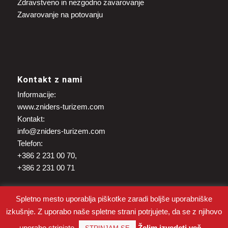
Zdravstveno in nezgodno zavarovanje
Zavarovanje na potovanju
Kontakt z nami
Informacije:
www.zniders-turizem.com
Kontakt:
info@zniders-turizem.com
Telefon:
+386 2 231 00 70,
+386 2 231 00 71
Spletno mesto uporablja piškotke zaradi boljše uporabniške
izkušnje. Z uporabo naše spletne strani potrjujete, da se z njihovo
uporabo strinjate.
Želim izvedeti več ...