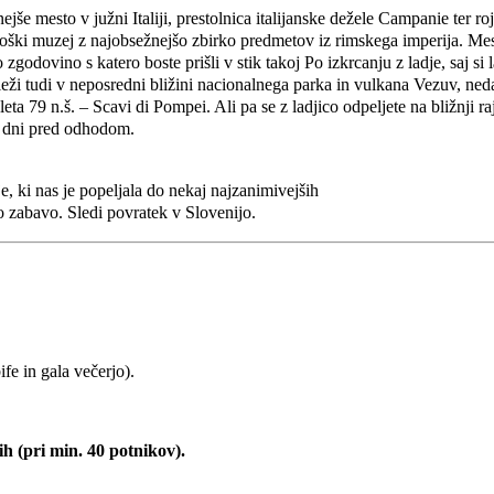
e mesto v južni Italiji, prestolnica italijanske dežele Campanie ter ro
oški muzej z najobsežnejšo zbirko predmetov iz rimskega imperija. Me
 zgodovino s katero boste prišli v stik takoj Po izkrcanju z ladje, saj si
leži tudi v neposredni bližini nacionalnega parka in vulkana Vezuv, ned
leta 79 n.š. – Scavi di Pompei. Ali pa se z ladjico odpeljete na bližnji
ec dni pred odhodom.
e, ki nas je popeljala do nekaj najzanimivejših
o zabavo. Sledi povratek v Slovenijo.
ife in gala večerjo).
ih (pri min. 40 potnikov
).