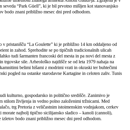
tekturne umetnosti znanega arhitekta Antoni Gaudí-ja. Zgrajena je v
 seveda “Park Güell”, ki je bil prvotno mišljen kot stanovanjsko
letov bodo znani približno mesec dni pred odhodom.
o v pristanišču “La Goulette” ki je približno 14 km oddaljeno od
ient in zahod. Sprehodite se po tipičnih tradicionalnih ulicah
i lahko tudi šarmanten francoski del mesta in pa novi del mesta z
n trgovske sile. Arheološko najdišče se od leta 1979 nahaja na
amnitimi belimi hišami z modrimi vrati in okraski ter buhtečimi
ramski pogled na ostanke starodavne Kartagine in celoten zaliv. Tunis
udi kulturno, gospodarsko in politično središče. Zanimivo je
m stilom življenja in vedno polno založenimi tržnicami. Med
alačo, trg Pretoria z veličastnim istoimenskim vodnjakom, cerkev
morate najbolj tipično sicilijansko sladico – kanoli (cannoli),
ene izletov bodo znani približno mesec dni pred odhodom.