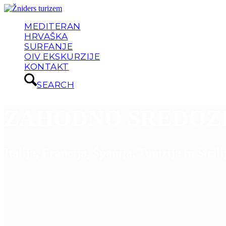
MEDITERAN
HRVAŠKA
SURFANJE
OIV EKSKURZIJE
KONTAKT
SEARCH
ZAHODNO SREDOZE
Italija, Francija, Španija, Tunizija in Sicili