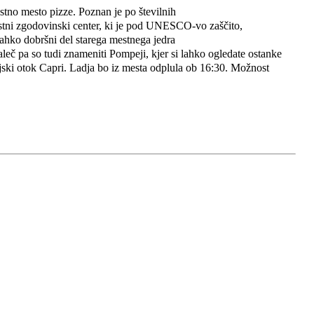
jstno mesto pizze. Poznan je po številnih
stni zgodovinski center, ki je pod UNESCO-vo zaščito,
 lahko dobršni del starega mestnega jedra
aleč pa so tudi znameniti Pompeji, kjer si lahko ogledate ostanke
 rajski otok Capri. Ladja bo iz mesta odplula ob 16:30. Možnost