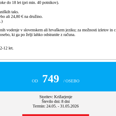
oke do 18 let (pri min. 40 potnikov).
niških taks.
bo ali 24,80 € na družino.
…)
ljenih vodenje v slovenskem ali hrvaškem jeziku; za možnosti izletov in c
ebo, ki ga po želji lahko odstranite z računa.
2-12 let.
749
OD
/ OSEBO
Storitev: Križarjenje
Število dni: 8 dni
Termin: 24.05. - 31.05.2026