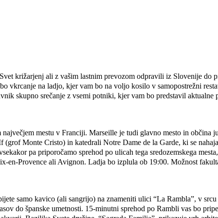
vet križarjenj ali z vašim lastnim prevozom odpravili iz Slovenije do pr
bo vkrcanje na ladjo, kjer vam bo na voljo kosilo v samopostrežni rest
tavnik skupno srečanje z vsemi potniki, kjer vam bo predstavil aktualn
največjem mestu v Franciji. Marseille je tudi glavno mesto in občina j
f (grof Monte Cristo) in katedrali Notre Dame de la Garde, ki se nahaj
 vsekakor pa priporočamo sprehod po ulicah tega sredozemskega mesta, kj
, Aix-en-Provence ali Avignon. Ladja bo izplula ob 19:00. Možnost fakult
jete samo kavico (ali sangrijo) na znameniti ulici “La Rambla”, v srcu
Tapasov do španske umetnosti. 15-minutni sprehod po Rambli vas bo pri