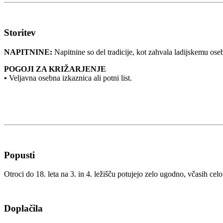
Storitev
NAPITNINE:
Napitnine so del tradicije, kot zahvala ladijskemu osebj
POGOJI ZA KRIŽARJENJE
•
Veljavna osebna izkaznica ali potni list.
Popusti
Otroci do 18. leta na 3. in 4. ležišču potujejo zelo ugodno, včasih cel
Doplačila