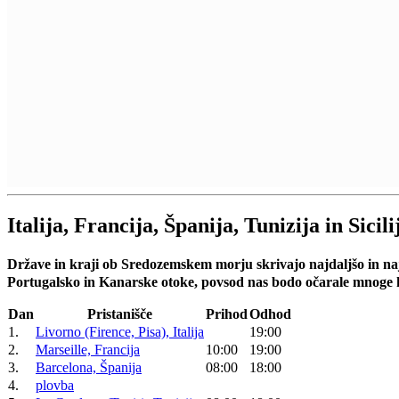
Italija, Francija, Španija, Tunizija in Sicili
Države in kraji ob Sredozemskem morju skrivajo najdaljšo in najp
Portugalsko in Kanarske otoke, povsod nas bodo očarale mnoge k
Dan
Pristanišče
Prihod
Odhod
1.
Livorno (Firence, Pisa), Italija
19:00
2.
Marseille, Francija
10:00
19:00
3.
Barcelona, Španija
08:00
18:00
4.
plovba