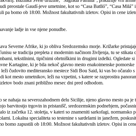
n akvarij. Bazilika Svete družine, “Sagrada Familia”, prikazuje vrh arhi
udi preostale Gaudí-jeve umetnine, kot so “Casa Batlló”, “Casa Milá” in
luli pa bomo ob 18:00. Možnost fakultativnih izletov. Opisi in cene iz
znavanje ladje in vse njene ponudbe.
ava Severne Afrike, ki jo obliva Sredozemsko morje. Križarke pristajaj
isu se tradicija prepleta z modernim načinom življenja, tu se stikata or
mbami, tekstilnimi, tipičnimi obrtniškimi in drugimi izdelki. Ogledate s
avne Kartagine, ki je bila nekoč glavno mesto enakoimenske pomorske i
ži čudovito mediteransko mestece Sidi Bou Said, ki vas bo očaralo s k
tudi kot mesto umetnikov, leži na vzpetini, s katere se razprostira pano
e izletov bodo znani približno mesec dni pred odhodom.
 se nahaja na severozahodnem delu Sicilije, njeno glavno mesto pa je t
jo barvitostjo trgovin in pristanišč, sredozemskim podnebjem, počasni
 iz začetka 12. stoletja, v kateri so znameniti sarkofagi, normansko p
mi. Lokalna specialiteta so testenine s sardelami in janežem, poskusiti 
rmo bomo zapustili ob 18:00. Možnost fakultativnih izletov. Opisi in c