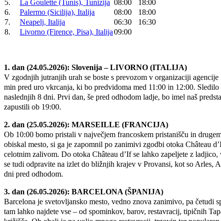
5.
La Goulette (Tunis), Tunizija
08:00
18:00
6.
Palermo (Sicilija), Italija
08:00
18:00
7.
Neapelj, Italija
06:30
16:30
8.
Livorno (Firence, Pisa), Italija
09:00
1. dan (24.05.2026): Slovenija – LIVORNO (ITALIJA)
V zgodnjih jutranjih urah se boste s prevozom v organizaciji agencije S
min pred uro vkrcanja, ki bo predvidoma med 11:00 in 12:00. Sledilo 
naslednjih 8 dni. Prvi dan, še pred odhodom ladje, bo imel naš preds
zapustili ob 19:00.
2. dan (25.05.2026): MARSEILLE (FRANCIJA)
Ob 10:00 bomo pristali v največjem francoskem pristanišču in drugem 
obiskal mesto, si ga je zapomnil po zanimivi zgodbi otoka Château d’I
celotnim zalivom. Do otoka Château d’If se lahko zapeljete z ladjico,
se tudi odpravite na izlet do bližnjih krajev v Provansi, kot so Arles
dni pred odhodom.
3. dan (26.05.2026): BARCELONA (ŠPANIJA)
Barcelona je svetovljansko mesto, vedno znova zanimivo, pa četudi spi
tam lahko najdete vse – od spominkov, barov, restavracij, tipičnih 