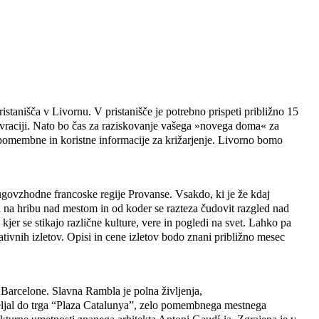
istanišča v Livornu. V pristanišče je potrebno prispeti približno 15
avraciji. Nato bo čas za raziskovanje vašega »novega doma« za
e pomembne in koristne informacije za križarjenje. Livorno bomo
ugovzhodne francoske regije Provanse. Vsakdo, ki je že kdaj
a na hribu nad mestom in od koder se razteza čudovit razgled nad
er se stikajo različne kulture, vere in pogledi na svet. Lahko pa
ativnih izletov. Opisi in cene izletov bodo znani približno mesec
 Barcelone. Slavna Rambla je polna življenja,
peljal do trga “Plaza Catalunya”, zelo pomembnega mestnega