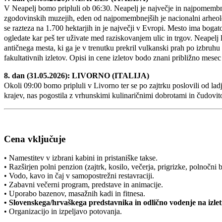
V Neapelj bomo pripluli ob 06:30. Neapelj je največje in najpomembnejš
zgodovinskih muzejih, eden od najpomembnejših je nacionalni arheol
se razteza na 1.700 hektarjih in je največji v Evropi. Mesto ima bogato
ogledate kar peš ter uživate med raziskovanjem ulic in trgov. Neapelj 
antičnega mesta, ki ga je v trenutku prekril vulkanski prah po izbruhu 
fakultativnih izletov. Opisi in cene izletov bodo znani približno mes
8. dan (31.05.2026): LIVORNO (ITALIJA)
Okoli 09:00 bomo pripluli v Livorno ter se po zajtrku poslovili od ladj
krajev, nas pogostila z vrhunskimi kulinaričnimi dobrotami in čudovit
Cena vključuje
• Namestitev v izbrani kabini in pristaniške takse.
• Razširjen polni penzion (zajtrk, kosilo, večerja, prigrizke, polnočni b
• Vodo, kavo in čaj v samopostrežni restavraciji.
• Zabavni večerni program, predstave in animacije.
• Uporabo bazenov, masažnih kadi in fitnesa.
• Slovenskega/hrvaškega predstavnika in odlično vodenje na izlet
• Organizacijo in izpeljavo potovanja.