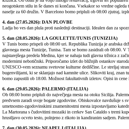
križišča. Ob obali je na voljo mnogo restavracij, trgovin ter populare
neogotskem stilu in še danes ni končana. Vsekakor so vredne ogleda t
naselje za 60 družin. V Barcelono bomo pripluli ob 08:00 zjutraj, izp
4. dan (27.05.2026): DAN PLOVBE
Ladja bo ves dan plula proti naslednji destinaciji. Idealen dan za spo
5. dan (28.05.2026): LA GOULETTE/TUNIS (TUNIZIJA)
V Tunis bomo prispeli ob 08:00 uri. Republika Tunizija je arabska drž
glavnega mesta Tunizije, Tunisa. Tam se bomo zasidrali ob 08:00. V Tun
najstarejšega predela Medina, kjer se nahaja tudi glavna tržnica z zači
modernimi nebotičniki. Priporočamo izlet do bližnjih ostankov starod
UNESCO-vem seznamu svetovne kulturne dediščine. Le streljaj stran le
bugenvilijami, ki se sklanjajo nad kamnite ulice. Slikoviti kraj, znan 
bomo zapustili ob 18:00. Možnost fakultativnih izletov. Opisi in cen
6. dan (29.05.2026): PALERMO (ITALIJA)
Ob 08:00 bomo pripluli do največjega mesta na otoku Sicilija. Palermo
predvsem zaradi svoje bogate zgodovine. Obiskovalce navdušuje s svo
umetnostno-zgodovinskimi znamenitostmi mesta izpostavljamo katedralo
La Martorana s čudovitimi mozaiki in cerkev San Cataldo s tremi kupola
hrustljavo ocvrto testo, polnjeno z rikoto in kandiranim sadjem. Pale
7. dan (30.05.2026): NEAPELJ (ITALIJA)