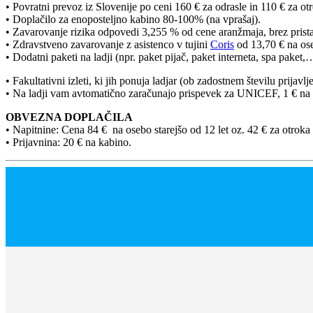
• Povratni prevoz iz Slovenije po ceni 160 € za odrasle in 110 € za otr
• Doplačilo za enoposteljno kabino 80-100% (na vprašaj).
• Zavarovanje rizika odpovedi 3,255 % od cene aranžmaja, brez prista
• Zdravstveno zavarovanje z asistenco v tujini
Coris
od 13,70 € na ose
• Dodatni paketi na ladji (npr. paket pijač, paket interneta, spa paket,
• Fakultativni izleti, ki jih ponuja ladjar (ob zadostnem številu prijav
• Na ladji vam avtomatično zaračunajo prispevek za UNICEF, 1 € na os
OBVEZNA DOPLAČILA
• Napitnine: Cena 84 € na osebo starejšo od 12 let oz. 42 € za otroka 
• Prijavnina: 20 € na kabino.