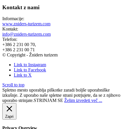
Kontakt z nami
Informacije:
www.zniders-turizem.com
Kontakt:
info@zniders-turizem.com
Telefon:
+386 2 231 00 70,
+386 2 231 00 71
© Copyright - Žniders turizem
Link to Instagram
Link to Facebook
Link to X
Scroll to top
Spletno mesto uporablja piškotke zaradi boljše uporabniške
izkušnje. Z uporabo naše spletne strani potrjujete, da se z njihovo
uporabo strinjate.
STRINJAM SE
Želim izvedeti več ...
Zapri
Privacy Overview