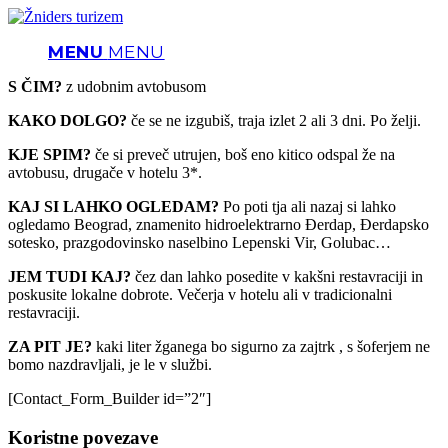
MENU
MENU
S ČIM?
z udobnim avtobusom
KAKO DOLGO?
če se ne izgubiš, traja izlet 2 ali 3 dni. Po želji.
KJE SPIM?
če si preveč utrujen, boš eno kitico odspal že na
avtobusu, drugače v hotelu 3*.
KAJ SI LAHKO OGLEDAM?
Po poti tja ali nazaj si lahko
ogledamo Beograd, znamenito hidroelektrarno Đerdap, Đerdapsko
sotesko, prazgodovinsko naselbino Lepenski Vir, Golubac…
JEM TUDI KAJ?
čez dan lahko posedite v kakšni restavraciji in
poskusite lokalne dobrote. Večerja v hotelu ali v tradicionalni
restavraciji.
ZA PIT JE?
kaki liter žganega bo sigurno za zajtrk , s šoferjem ne
bomo nazdravljali, je le v službi.
[Contact_Form_Builder id=”2″]
Koristne povezave