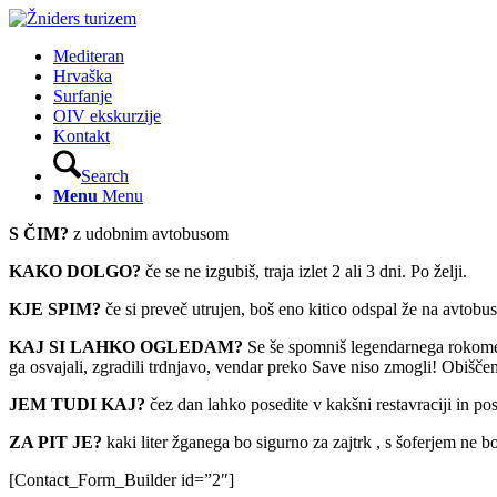
Mediteran
Hrvaška
Surfanje
OIV ekskurzije
Kontakt
Search
Menu
Menu
S ČIM?
z udobnim avtobusom
KAKO DOLGO?
če se ne izgubiš, traja izlet 2 ali 3 dni. Po želji.
KJE SPIM?
če si preveč utrujen, boš eno kitico odspal že na avtobu
KAJ SI LAHKO OGLEDAM?
Se še spomniš legendarnega rokomet
ga osvajali, zgradili trdnjavo, vendar preko Save niso zmogli! Obišč
JEM TUDI KAJ?
čez dan lahko posedite v kakšni restavraciji in posk
ZA PIT JE?
kaki liter žganega bo sigurno za zajtrk , s šoferjem ne bo
[Contact_Form_Builder id=”2″]