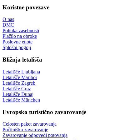
Koristne povezave
O nas
DMC
Politika zasebnosti
Plačilo na obroke
Poslovne enote
Splošni pogoji
Bližnja letališča
Letališče Ljubljana
Letališče Maribor
Letališče Zagreb
Letališče Graz
Letališče Dunaj
Letališče München
Evropsko turistično zavarovanje
Celosten paket zavarovanja
Počitniško zavarovanje
Zavarovanje odpovedi potovanja