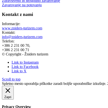
Zdravstveno in nezgodno zavarovanje
Zavarovanje na potovanju
Kontakt z nami
Informacije:
www.zniders-turizem.com
Kontakt:
info@zniders-turizem.com
Telefon:
+386 2 231 00 70,
+386 2 231 00 71
© Copyright - Žniders turizem
Link to Instagram
Link to Facebook
Link to X
Scroll to top
Spletno mesto uporablja piškotke zaradi boljše uporabniške izkušnje. Z
Zapri
Privacy Overview