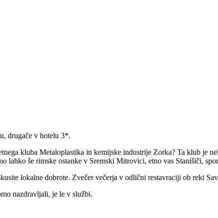
su, drugače v hotelu 3*.
nega kluba Metaloplastika in kemijske industrije Zorka? Ta klub je ne
emo lahko še rimske ostanke v Sremski Mitrovici, etno vas Stanišiči, s
usite lokalne dobrote. Zvečer večerja v odlični restavraciji ob reki Savi
mo nazdravljali, je le v službi.