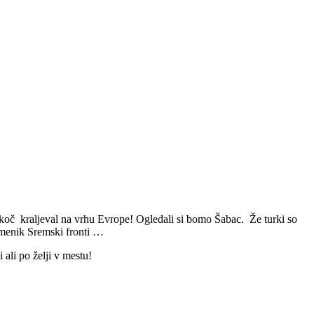
koč kraljeval na vrhu Evrope! Ogledali si bomo Šabac. Že turki so
pomenik Sremski fronti …
 ali po želji v mestu!