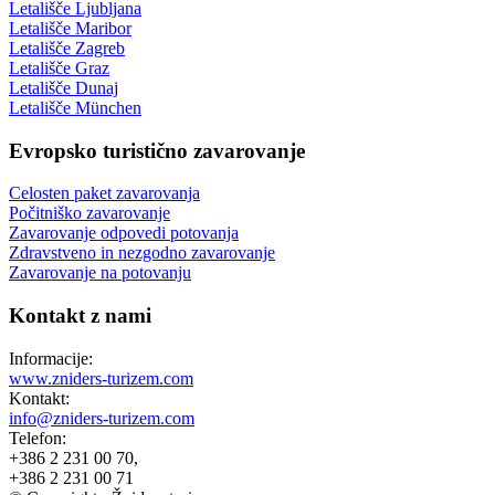
Letališče Ljubljana
Letališče Maribor
Letališče Zagreb
Letališče Graz
Letališče Dunaj
Letališče München
Evropsko turistično zavarovanje
Celosten paket zavarovanja
Počitniško zavarovanje
Zavarovanje odpovedi potovanja
Zdravstveno in nezgodno zavarovanje
Zavarovanje na potovanju
Kontakt z nami
Informacije:
www.zniders-turizem.com
Kontakt:
info@zniders-turizem.com
Telefon:
+386 2 231 00 70,
+386 2 231 00 71