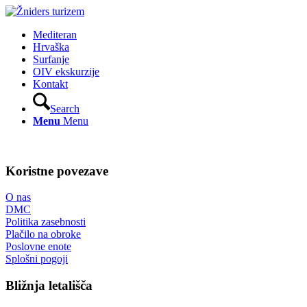
Mediteran
Hrvaška
Surfanje
OIV ekskurzije
Kontakt
Search
Menu
Menu
Koristne povezave
O nas
DMC
Politika zasebnosti
Plačilo na obroke
Poslovne enote
Splošni pogoji
Bližnja letališča