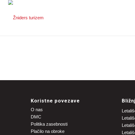
Koristne povezave
Bližn
O nas
Letališ
DMC
Letali
Politika zasebnosti
Letali
Plačilo na obroke
Letali