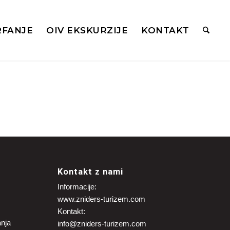
RFANJE
OIV EKSKURZIJE
KONTAKT
Kontakt z nami
Informacije:
www.zniders-turizem.com
Kontakt:
anja
info@zniders-turizem.com