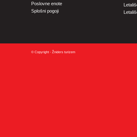
Poslovne enote
Letali
Splošni pogoji
Letali
© Copyright - Žniders turizem