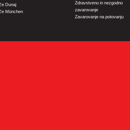
Zdravstveno in nezgodno
šče Dunaj
zavarovanje
šče München
Zavarovanje na potovanju