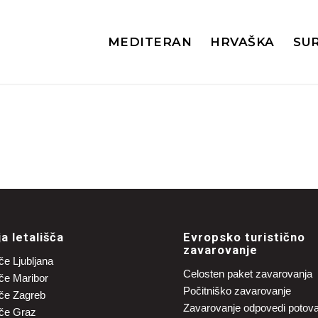
MEDITERAN
HRVAŠKA
SU
ja letališča
Evropsko turistično
zavarovanje
če Ljubljana
Celosten paket zavarovanja
šče Maribor
Počitniško zavarovanje
šče Zagreb
Zavarovanje odpovedi potov
šče Graz